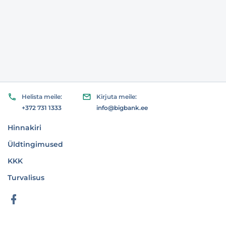
Helista meile:
Kirjuta meile:
+372 731 1333
info@bigbank.ee
Hinnakiri
Üldtingimused
KKK
Turvalisus