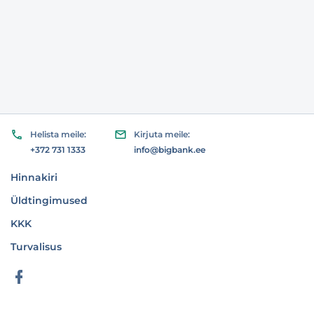
Helista meile:
Kirjuta meile:
+372 731 1333
info@bigbank.ee
Hinnakiri
Üldtingimused
KKK
Turvalisus