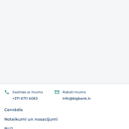
Sazinies ar mums
Raksti mums
+371 6711 6063
info@bigbank.lv
Cenrādis
Noteikumi un nosacījumi
BUJ