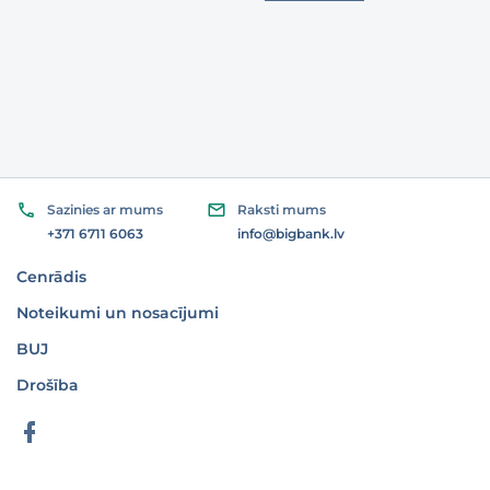
Sazinies ar mums
Raksti mums
+371 6711 6063
info@bigbank.lv
Cenrādis
Noteikumi un nosacījumi
BUJ
Drošība