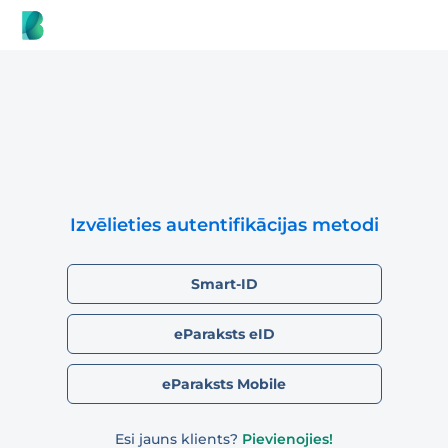
Izvēlieties autentifikācijas metodi
Smart-ID
eParaksts eID
eParaksts Mobile
Esi jauns klients?
Pievienojies!