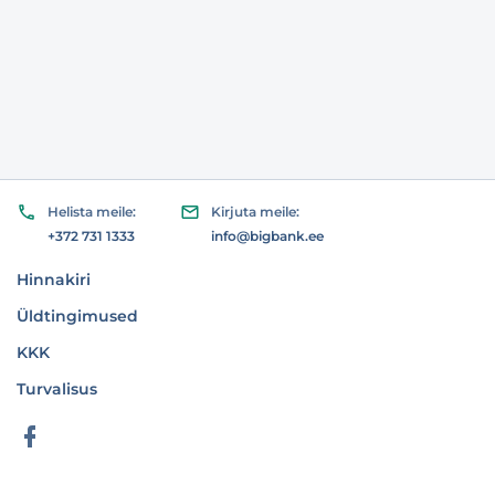
Helista meile:
Kirjuta meile:
+372 731 1333
info@bigbank.ee
Hinnakiri
Üldtingimused
KKK
Turvalisus